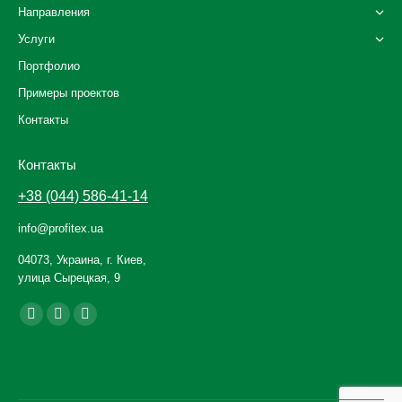
Направления
Услуги
Портфолио
Примеры проектов
Контакты
Контакты
+38 (044) 586-41-14
info@profitex.ua
04073, Украина, г. Киев,
улица Сырецкая, 9
Ищите нас:
Facebook
YouTube
Instagram
page
page
page
opens
opens
opens
in
in
in