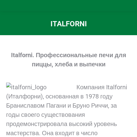
ITALFORNI
Вы здесь:
Italforni. Профессиональные печи для
пиццы, хлеба и выпечки
Компания Italforni
(Италфорни), основанная в 1978 году
Браниславом Пагани и Бруно Риччи, за
годы своего существования
продемонстрировала высокий уровень
мастерства. Она входит в число